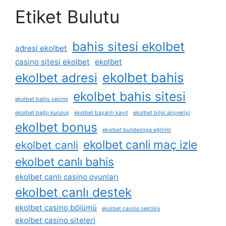
Etiket Bulutu
bahis sitesi ekolbet
adresi ekolbet
casino sitesi ekolbet
ekolbet
ekolbet bahis
ekolbet adresi
ekolbet bahis sitesi
ekolbet bahis seçimi
ekolbet bağlı kuruluş
ekolbet başarılı kayıt
ekolbet bilgi alışverişi
ekolbet bonus
ekolbet bundesliga eğitimi
ekolbet canli maç izle
ekolbet canli
ekolbet canlı bahis
ekolbet canlı casino oyunları
ekolbet canlı destek
ekolbet casino bölümü
ekolbet casino sektörü
ekolbet casino siteleri