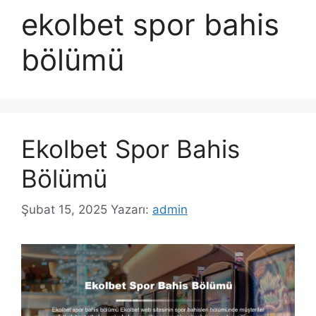
ekolbet spor bahis
bölümü
Ekolbet Spor Bahis
Bölümü
Şubat 15, 2025
Yazarı:
admin