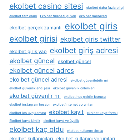
ekolbet casino sitesi
ekolbet daha fazla bilgi
ekolbet faiz oranı
Ekolbet finansal güven
ekolbet galibiyeti
ekolbet giris
ekolbet gerçek zamanlı
ekolbet girisi
ekolbet giris twitter
ekolbet giriş adresi
ekolbet giris yap
ekolbet güncel
ekolbet güncel
ekolbet güncel adres
ekolbet güncel adresi
ekolbet güvenilebilir mi
ekolbet güvenlik endişesi
ekolbet güvenlik önlemleri
ekolbet güvenlir mi
ekolbet hoş geldin bonusu
ekolbet instagram hesabı
ekolbet i̇nternet yorumları
ekolbet kayit
ekolbet i̇os uygulaması
ekolbet kayıt formu
Ekolbet kayıt kimlik
ekolbet kayıt ve üyelik
ekolbet kaç oldu
ekolbet kullanıcı dostu
ekolbet kullanıcıları
ekolbet kullanıcı yorumları