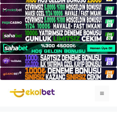
İçeriğe
atla
Menü