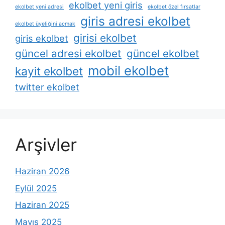
ekolbet yeni giris
ekolbet yeni adresi
ekolbet özel fırsatlar
giris adresi ekolbet
ekolbet üyeliğini açmak
girisi ekolbet
giris ekolbet
güncel adresi ekolbet
güncel ekolbet
mobil ekolbet
kayit ekolbet
twitter ekolbet
Arşivler
Haziran 2026
Eylül 2025
Haziran 2025
Mayıs 2025