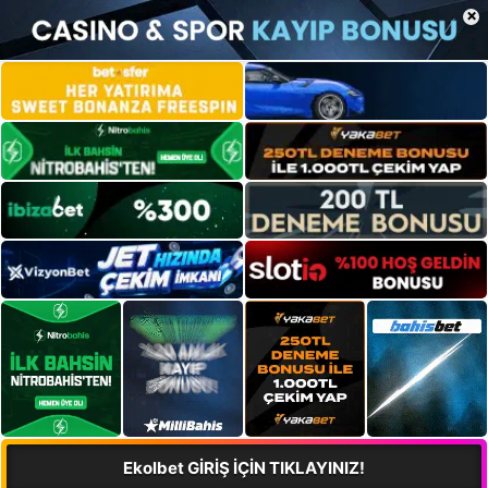
×
Ekolbet GİRİŞ İÇİN TIKLAYINIZ!