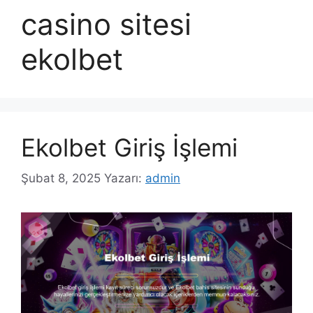
casino sitesi
ekolbet
Ekolbet Giriş İşlemi
Şubat 8, 2025
Yazarı:
admin