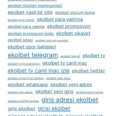
ekolbet müşteri memnuniyeti
ekolbet nasil bir site
ekolbet oturum açma
ekolbet para yatirma
ekolbet oyun siteleri
ekolbet promosyon
ekolbet para çekme
ekolbet sikayet
ekolbet promosyon kodu
ekolbet sitesi
ekolbet soru ve yorumlar
ekolbet spor bahisleri
ekolbet telegram
ekolbet tv
ekolbet telgraf
ekolbet tv canli maç
ekolbet tv'nin avantajları
ekolbet tv canli maç izle
ekolbet twitter
ekolbet uygun fiyat ödülleri
ekolbet web sitesi
ekolbet whatsapp
ekolbet yeni adres
ekolbet yeni giris
ekolbet yeni adresi
ekolbet özel fırsatlar
giris adresi ekolbet
ekolbet üyeliğini açmak
girisi ekolbet
giris ekolbet