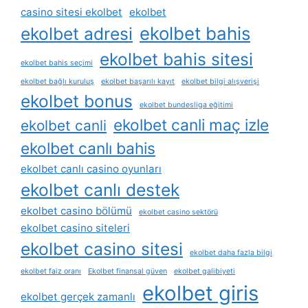
casino sitesi ekolbet
ekolbet
ekolbet bahis
ekolbet adresi
ekolbet bahis sitesi
ekolbet bahis seçimi
ekolbet bağlı kuruluş
ekolbet başarılı kayıt
ekolbet bilgi alışverişi
ekolbet bonus
ekolbet bundesliga eğitimi
ekolbet canli maç izle
ekolbet canli
ekolbet canlı bahis
ekolbet canlı casino oyunları
ekolbet canlı destek
ekolbet casino bölümü
ekolbet casino sektörü
ekolbet casino siteleri
ekolbet casino sitesi
ekolbet daha fazla bilgi
ekolbet faiz oranı
Ekolbet finansal güven
ekolbet galibiyeti
ekolbet giris
ekolbet gerçek zamanlı