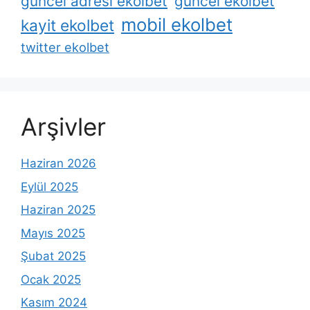
güncel adresi ekolbet
güncel ekolbet
mobil ekolbet
kayit ekolbet
twitter ekolbet
Arşivler
Haziran 2026
Eylül 2025
Haziran 2025
Mayıs 2025
Şubat 2025
Ocak 2025
Kasım 2024