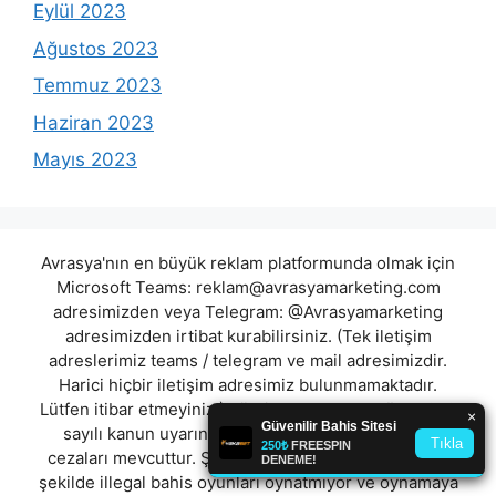
Eylül 2023
Ağustos 2023
Temmuz 2023
Haziran 2023
Mayıs 2023
Avrasya'nın en büyük reklam platformunda olmak için
Microsoft Teams:
reklam@avrasyamarketing.com
adresimizden veya Telegram: @Avrasyamarketing
adresimizden irtibat kurabilirsiniz. (Tek iletişim
adreslerimiz teams / telegram ve mail adresimizdir.
Harici hiçbir iletişim adresimiz bulunmamaktadır.
Lütfen itibar etmeyiniz.) Türkiye yasalarına göre 7258
sayılı kanun uyarınca yasa dışı bahis oynamanın
cezaları mevcuttur. Şu an bulunduğunuz site hiç bir
şekilde illegal bahis oyunları oynatmıyor ve oynamaya