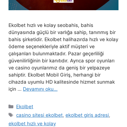
Ekolbet hızlı ve kolay seobahis, bahis
dünyasında güçlü bir varlığa sahip, tanınmış bir
bahis şirketidir. Ekolbet halihazırda hızlı ve kolay
ödeme seçenekleriyle aktif müşteri ve
çalışanları bulunmaktadır. Pazar geçerliliği
güvenilirliğinin bir kanıtıdır. Ayrıca spor oyunları
ve casino oyunlarımız da geniş bir yelpazeye
sahiptir. Ekolbet Mobil Giriş, herhangi bir
cihazda uyumlu HD kalitesinde hizmet sunmak
için …
Devamını oku…
Kategoriler
Ekolbet
Etiketler
casino sitesi ekolbet
,
ekolbet giriş adresi
,
ekolbet hızlı ve kolay