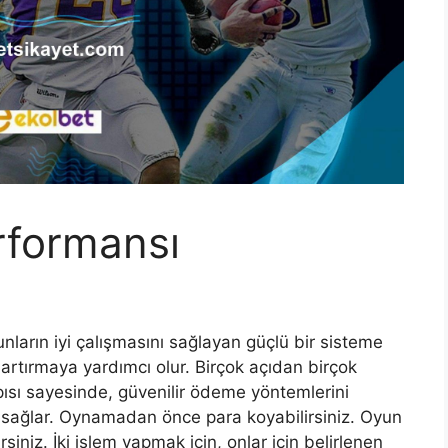
rformansı
ların iyi çalışmasını sağlayan güçlü bir sisteme
i artırmaya yardımcı olur. Birçok açıdan birçok
pısı sayesinde, güvenilir ödeme yöntemlerini
i sağlar. Oynamadan önce para koyabilirsiniz. Oyun
rsiniz. İki işlem yapmak için, onlar için belirlenen