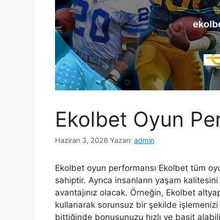
Ekolbet Oyun Pe
Haziran 3, 2026
Yazarı:
admin
Ekolbet oyun performansı Ekolbet tüm oyun
sahiptir. Ayrıca insanların yaşam kalitesin
avantajınız olacak. Örneğin, Ekolbet altya
kullanarak sorunsuz bir şekilde işlemeniz
bittiğinde bonusunuzu hızlı ve basit alabili