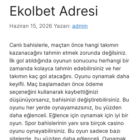
Ekolbet Adresi
Haziran 15, 2026
Yazarı:
admin
Canlı bahislerle, maçtan önce hangi takımın
kazanacağını tahmin etmek zorunda değilsiniz.
İlk gol atıldığında oyunun sonucunu herhangi bir
zamanda kolayca tahmin edebilirsiniz ve her
takımın kaç gol atacağını. Oyunu oynamak daha
keyifli. Maç başlamadan önce ödeme
seçeneğini kullanarak kaybettiğinizi
düşünüyorsanız, bahisinizi değiştirebilirsiniz. Bu
oyunu her yerde oynayamazsınız, bu yüzden
daha eğlenceli. Eğlence için oynamak için iyi bir
oyun. Spor bahislerinin yanı sıra birçok casino
oyunu oynayabilirsiniz. Bu oyun sadece bazı
sitelerde, bu yüzden daha eğlenceli. Oynamak