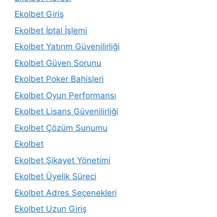
Ekolbet Giriş
Ekolbet İptal İşlemi
Ekolbet Yatırım Güvenilirliği
Ekolbet Güven Sorunu
Ekolbet Poker Bahisleri
Ekolbet Oyun Performansı
Ekolbet Lisans Güvenilirliği
Ekolbet Çözüm Sunumu
Ekolbet
Ekolbet Şikayet Yönetimi
Ekolbet Üyelik Süreci
Ekolbet Adres Seçenekleri
Ekolbet Uzun Giriş