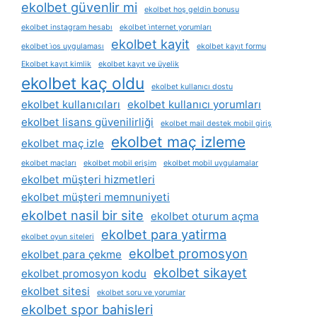
ekolbet güvenlir mi
ekolbet hoş geldin bonusu
ekolbet instagram hesabı
ekolbet i̇nternet yorumları
ekolbet kayit
ekolbet i̇os uygulaması
ekolbet kayıt formu
Ekolbet kayıt kimlik
ekolbet kayıt ve üyelik
ekolbet kaç oldu
ekolbet kullanıcı dostu
ekolbet kullanıcıları
ekolbet kullanıcı yorumları
ekolbet lisans güvenilirliği
ekolbet mail destek mobil giriş
ekolbet maç izleme
ekolbet maç izle
ekolbet maçları
ekolbet mobil erişim
ekolbet mobil uygulamalar
ekolbet müşteri hizmetleri
ekolbet müşteri memnuniyeti
ekolbet nasil bir site
ekolbet oturum açma
ekolbet para yatirma
ekolbet oyun siteleri
ekolbet promosyon
ekolbet para çekme
ekolbet sikayet
ekolbet promosyon kodu
ekolbet sitesi
ekolbet soru ve yorumlar
ekolbet spor bahisleri