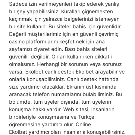
Sadece izin verilmeyenleri takip ederek yanlış
bir şey yapabilirsiniz. Kuralları çiğnemekten
kaçınmak için yalnızca belgelerinizi istemeyen
bir site kullanın: Bu siteler bahis için güvenlidir.
Değerli müşterilerimiz için en güvenli çevrimiçi
casino platformlarını keşfetmek için ana
sayfamızı ziyaret edin. Bazı bahis siteleri
güvenilir değildir. Onları kullanırken dikkatli
olmalısınız. Herhangi bir sorunun veya sorunuz
varsa, Ekolbet canlı destek Ekolbet arayabilir ve
onlarla konuşabilirsiniz. Canlı destek hattında
size yardımcı olacaklar. Ekranın üst kısmında
aranacak telefon numaralarını bulabilirsiniz. Bu
bölümde, tüm üyeler dışında, tüm üyelerin
konuşma hakkı vardır. Web sitesi, insanların
birbirleriyle konuşmasına ve Türkçe
öğrenmesine yardımcı olur. Online
Ekolbet yardımcı olan insanlarla konuşabilirsiniz.