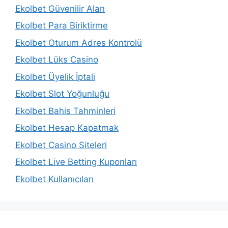
Ekolbet Güvenilir Alan
Ekolbet Para Biriktirme
Ekolbet Oturum Adres Kontrolü
Ekolbet Lüks Casino
Ekolbet Üyelik İptali
Ekolbet Slot Yoğunluğu
Ekolbet Bahis Tahminleri
Ekolbet Hesap Kapatmak
Ekolbet Casino Siteleri
Ekolbet Live Betting Kuponları
Ekolbet Kullanıcıları