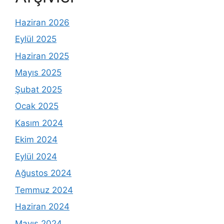
Haziran 2026
Eylül 2025
Haziran 2025
Mayıs 2025
Şubat 2025
Ocak 2025
Kasım 2024
Ekim 2024
Eylül 2024
Ağustos 2024
Temmuz 2024
Haziran 2024
Mayıs 2024