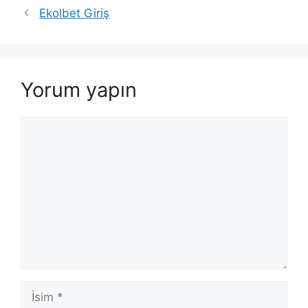
Ekolbet Giriş
Yorum yapın
Yorum
İsim