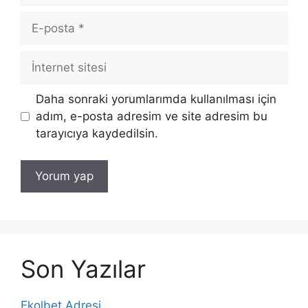
E-
posta
İnternet
sitesi
Daha sonraki yorumlarımda kullanılması için
adım, e-posta adresim ve site adresim bu
tarayıcıya kaydedilsin.
Son Yazılar
Ekolbet Adresi