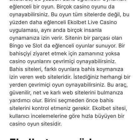
eğlenceli bir oyun. Birçok casino oyunu da
oynayabilirsiniz. Bu oyun tüm sitelerde değil, bu
yüzden daha eğlenceli Ekolbet Live Casino
uygulaması, aynı anda birçok insanla
oynamanıza izin verir. Sitenin bir parçası olan
Bingo ve Slot da eğlenceli oyunlar sunuyor. Bir
bahisçiyi ziyaret etmek için zamanınız yoksa
casino oyunlarını çevrimiçi oynayabilirsiniz.
Bahis siteleri, farklı oyunlara bahis koymanıza
izin veren web siteleridir. İstediğiniz herhangi bir
yerden çevrimiçi oyun oynayabilirsiniz. Bu araç,
güvenilir, net ve karlı web sitelerini bulmanıza
yardımcı olur. Birini seçmeden önce bahis
sitelerini kontrol etmeniz gerekir. Ekolbet sitesi,
kullanıcı incelemelerine göre hızla büyüyen bir
casino oyun sitesidir.