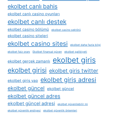
ekolbet canlı bahis
ekolbet canlı casino oyunları
ekolbet canlı destek
ekolbet casino bölümü
ekolbet casino sektörü
ekolbet casino siteleri
ekolbet casino sitesi
ekolbet daha fazla bilgi
ekolbet faiz oranı
Ekolbet finansal güven
ekolbet galibiyeti
ekolbet giris
ekolbet gerçek zamanlı
ekolbet girisi
ekolbet giris twitter
ekolbet giriş adresi
ekolbet giris yap
ekolbet güncel
ekolbet güncel
ekolbet güncel adres
ekolbet güncel adresi
ekolbet güvenilebilir mi
ekolbet güvenlik endişesi
ekolbet güvenlik önlemleri