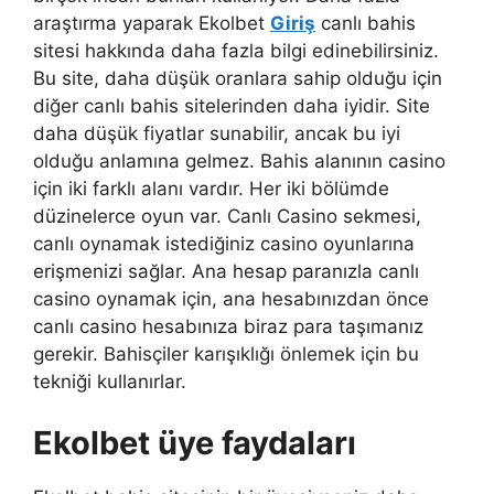
araştırma yaparak Ekolbet
Giriş
canlı bahis
sitesi hakkında daha fazla bilgi edinebilirsiniz.
Bu site, daha düşük oranlara sahip olduğu için
diğer canlı bahis sitelerinden daha iyidir. Site
daha düşük fiyatlar sunabilir, ancak bu iyi
olduğu anlamına gelmez. Bahis alanının casino
için iki farklı alanı vardır. Her iki bölümde
düzinelerce oyun var. Canlı Casino sekmesi,
canlı oynamak istediğiniz casino oyunlarına
erişmenizi sağlar. Ana hesap paranızla canlı
casino oynamak için, ana hesabınızdan önce
canlı casino hesabınıza biraz para taşımanız
gerekir. Bahisçiler karışıklığı önlemek için bu
tekniği kullanırlar.
Ekolbet üye faydaları