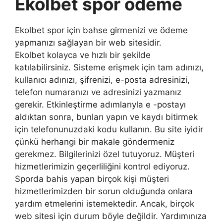
Ekolbet spor ödeme
Ekolbet spor için bahse girmenizi ve ödeme
yapmanızı sağlayan bir web sitesidir.
Ekolbet kolayca ve hızlı bir şekilde
katılabilirsiniz. Sisteme erişmek için tam adınızı,
kullanıcı adınızı, şifrenizi, e-posta adresinizi,
telefon numaranızı ve adresinizi yazmanız
gerekir. Etkinleştirme adımlarıyla e -postayı
aldıktan sonra, bunları yapın ve kaydı bitirmek
için telefonunuzdaki kodu kullanın. Bu site iyidir
çünkü herhangi bir makale göndermeniz
gerekmez. Bilgilerinizi özel tutuyoruz. Müşteri
hizmetlerimizin geçerliliğini kontrol ediyoruz.
Sporda bahis yapan birçok kişi müşteri
hizmetlerimizden bir sorun olduğunda onlara
yardım etmelerini istemektedir. Ancak, birçok
web sitesi için durum böyle değildir. Yardımınıza