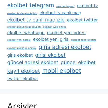
ekolbet telegram
ekolbet tv
ekolbet telgraf
ekolbet tv canli maç
ekolbet tv'nin avantajları
ekolbet tv canli maç izle
ekolbet twitter
ekolbet uygun fiyat ödülleri
ekolbet web sitesi
ekolbet whatsapp
ekolbet yeni adres
ekolbet yeni giris
ekolbet yeni adresi
ekolbet özel fırsatlar
giris adresi ekolbet
ekolbet üyeliğini açmak
girisi ekolbet
giris ekolbet
güncel adresi ekolbet
güncel ekolbet
mobil ekolbet
kayit ekolbet
twitter ekolbet
Arşivler