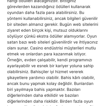
hangi ödülleri alacağınızdır. Bittiğiniz
görevlerden kazandığınız ödülleri kullanarak
oyundan daha fazla para alabilirsiniz. Bu
yöntemi kullanabilirsiniz, ancak bilgileri güvenilir
bir siteden almanız gerekir. Bugün web sitelerini
ziyaret eden birçok kişi, mutsuz olduklarını
söylüyor çünkü ekstra ödüller alamıyorlar. Oyun
satan bazı web siteleri güvenilirdir ve ihtiyacınız
olanı sunar. Casino endüstrisi müşterileri mutlu
etmek ve onlardan para kazanmak istiyor.
Örneğin, evden çalışabilir, kendi programınızı
ayarlayabilir ve esnek bir kariyer yoluna sahip
olabilirsiniz. Bahisçiler iyi hizmet vererek
şikayetlere yardımcı olabilir. Bahis kârlı olabilir,
ancak bunu yapmak kolay değildir. Bunlardan
biri yayılmaya bahis yapmaktır. Bazıları
diğerlerinden daha etkilidir ve bazıları
diğerlerinden daha risklidir. Birden fazla oyun