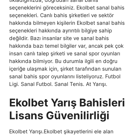
tıkladığınızda, doğrudan sanal bahis
seçeneklerini göreceksiniz. Ekolbet sanal bahis
seçenekleri. Canlı bahis şirketleri ve sektör
hakkında bilmeyen kişilerin Ekolbet sanal bahis
seçenekleri hakkında ayrıntılı bilgiye sahip
değildir. Bazı insanlar site ve sanal bahis
hakkında bazı temel bilgiler var, ancak pek çok
insan canlı talep şirketi ve sanal spor oyunları
hakkında bilmiyor. Bu durumla ilgili en doğru
içeriğe ulaşmak için, şirket tarafından sunulan
sanal bahis spor oyunlarını listeliyoruz. Futbol
Ligi. Sanal Futbol. Sanal Tenis. At Yarışı.
Ekolbet Yarış Bahisleri
Lisans Güvenilirliği
Ekolbet Yarışı.Ekolbet şikayetlerini ele alan