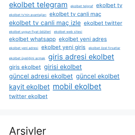
ekolbet telegram
ekolbet tv
ekolbet telgraf
ekolbet tv canli maç
ekolbet tv'nin avantajları
ekolbet tv canli maç izle
ekolbet twitter
ekolbet uygun fiyat ödülleri
ekolbet web sitesi
ekolbet whatsapp
ekolbet yeni adres
ekolbet yeni giris
ekolbet yeni adresi
ekolbet özel fırsatlar
giris adresi ekolbet
ekolbet üyeliğini açmak
girisi ekolbet
giris ekolbet
güncel adresi ekolbet
güncel ekolbet
mobil ekolbet
kayit ekolbet
twitter ekolbet
Arşivler