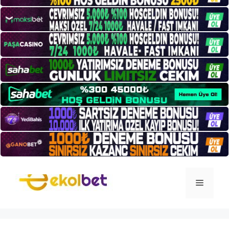
İçeriğe
atla
Menü