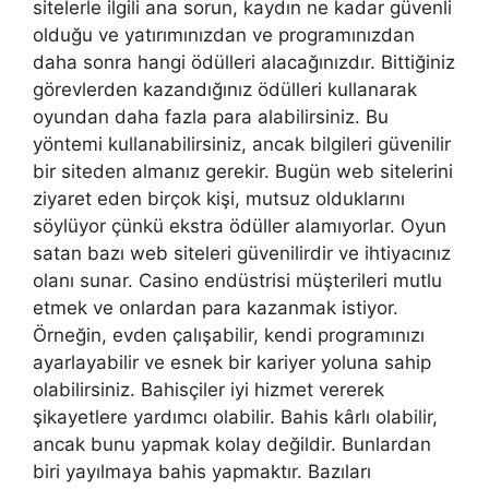
sitelerle ilgili ana sorun, kaydın ne kadar güvenli
olduğu ve yatırımınızdan ve programınızdan
daha sonra hangi ödülleri alacağınızdır. Bittiğiniz
görevlerden kazandığınız ödülleri kullanarak
oyundan daha fazla para alabilirsiniz. Bu
yöntemi kullanabilirsiniz, ancak bilgileri güvenilir
bir siteden almanız gerekir. Bugün web sitelerini
ziyaret eden birçok kişi, mutsuz olduklarını
söylüyor çünkü ekstra ödüller alamıyorlar. Oyun
satan bazı web siteleri güvenilirdir ve ihtiyacınız
olanı sunar. Casino endüstrisi müşterileri mutlu
etmek ve onlardan para kazanmak istiyor.
Örneğin, evden çalışabilir, kendi programınızı
ayarlayabilir ve esnek bir kariyer yoluna sahip
olabilirsiniz. Bahisçiler iyi hizmet vererek
şikayetlere yardımcı olabilir. Bahis kârlı olabilir,
ancak bunu yapmak kolay değildir. Bunlardan
biri yayılmaya bahis yapmaktır. Bazıları