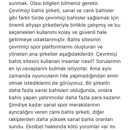
sunmak. Olası bilgileri bilmeniz gerekir.
Çevrimiçi bahis şirketi, sanal ve canlı bahisler
gibi farklı türde çevrimiçi bahisler sağlamak için
önemli altyapı şirketleriyle birlikte çalışmış ve bu
seçenekleri kullanımı kolay ve güvenli hale
getirmeye odaklanmıştır. Bahis sitesinin
çevrimiçi spor platformlarını oluşturan ve
yöneten ana şirketler aşağıdakilerdir. Çevrimiçi
bahis sitesini kullanan insanlar nasıl? Sorularının
en iyi cevaplarını bulmak istiyorlar. Ama aynı
zamanda oyuncuların hile yapmadığından emin
olmak istediklerini de görüyoruz. Bir şirketin
daha fazla sanal bahisleri olduğunda, onlara
bahis yapan yatırımcılar daha fazla para kazanır.
Şimdiye kadar sanal spor meraklılarının
ayrıcalığını veren canlı bahis şirketi, diğer
rakiplerden daha yüksek sanal bahis oranları
sundu. Ekolbet hakkında kötü yorumlar var mı.