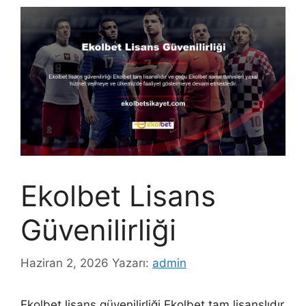
Ekolbet Lisans
Güvenilirliği
Haziran 2, 2026
Yazarı:
admin
Ekolbet lisans güvenilirliği Ekolbet tam lisanslıdır