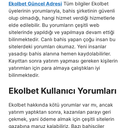
Ekolbet Güncel Adresi
Tüm bilgiler Ekolbet
üyelerinin yorumlarıyla, bahis şirketinin güvenli
olup olmadığı, hangi hizmet verdiği hizmetlerle
elde edilebilir. Bu yorumların çeşitli web
sitelerinde yapıldığı ve yapılmaya devam ettiği
bilinmektedir. Canlı bahis yapan çoğu insan bu
sitelerdeki yorumları okumaz. Yeni insanlar
yasadışı bahis alanına hemen kaydolabilirler.
Kayıttan sonra yatırım yapması gereken kişilerin
yatırımları için para almaya çalıştıkları iyi
bilinmektedir.
Ekolbet Kullanıcı Yorumları
Ekolbet hakkında kötü yorumlar var mı, ancak
yatırım yaptıktan sonra, kazanılan parayı geri
çekmek, yani ödeme almak için çeşitli sitelerin
gazabına maruz kalabiliriz. Bazı bahisçiler