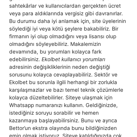
sahtekârlar ve kullanıcılardan gerçekten ücret
veya para aldıklarında vergisiz gibi davranırlar.
Bu durumu daha iyi anlamak için, site üyelerinin
söylediği iyi veya kötü şeylere bakabiliriz. Bir
firmanın iyi olup olmadığını veya lisansı olup
olmadığını söyleyebiliriz. Makalemizin
devamında, bu yorumları kolayca fark
edebilirsiniz.
Ekolbet kullanıcı yorumları
adresinin değişikliklerinin neden değiştiği
sorusunu kolayca cevaplayabiliriz. Sektör ve
Ekolbet bu sorunla ilgili herhangi bir zorlukla
karşılaşmazlar ve bazı temel teknik çözümlerle
kolayca düzeltebilirler. Siteye ulaşmak için
Whatsapp numaranızı kullanın. Geldiğinizde,
istediğiniz soruyu sorabilir ve hemen
kazanmaya başlayabilirsiniz. Bunu ve ayrıca
Bettor’un ekstra olayında bunu bildiğinizden
emin olmak istiyoruz. Siteye katıldığınızda çok