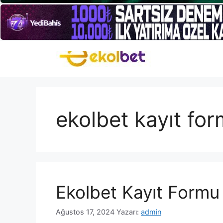
İçeriğe
atla
ekolbet kayıt fo
Ekolbet Kayıt Formu
Ağustos 17, 2024
Yazarı:
admin