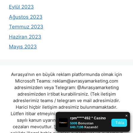
Eylül 2023
Ağustos 2023
Temmuz 2023
Haziran 2023
Mayıs 2023
Avrasya'nın en büyük reklam platformunda olmak için
Microsoft Teams:
reklam@avrasyamarketing.com
adresimizden veya Telegram: @Avrasyamarketing
adresimizden irtibat kurabilirsiniz. (Tek iletişim
adreslerimiz teams / telegram ve mail adresimizdir.
Harici hiçbir iletişim adresimiz bulunmamaktadır.
Lütfen itibar etmeyiniz.) Türkiye yasalarına göre 7258
sayılı kanun uyarınca yasa dışı bahis oynamanın
cezaları mevcuttur. Şu an bulunduğunuz site hiç bir