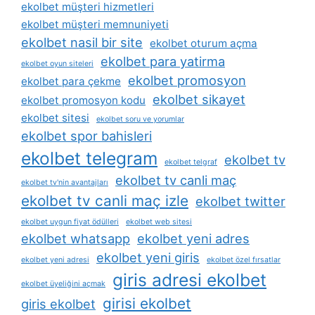
ekolbet müşteri hizmetleri
ekolbet müşteri memnuniyeti
ekolbet nasil bir site
ekolbet oturum açma
ekolbet para yatirma
ekolbet oyun siteleri
ekolbet promosyon
ekolbet para çekme
ekolbet sikayet
ekolbet promosyon kodu
ekolbet sitesi
ekolbet soru ve yorumlar
ekolbet spor bahisleri
ekolbet telegram
ekolbet tv
ekolbet telgraf
ekolbet tv canli maç
ekolbet tv'nin avantajları
ekolbet tv canli maç izle
ekolbet twitter
ekolbet uygun fiyat ödülleri
ekolbet web sitesi
ekolbet whatsapp
ekolbet yeni adres
ekolbet yeni giris
ekolbet yeni adresi
ekolbet özel fırsatlar
giris adresi ekolbet
ekolbet üyeliğini açmak
girisi ekolbet
giris ekolbet