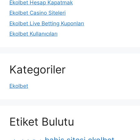
Ekolbet Hesap Kapatmak
Ekolbet Casino Siteleri
Ekolbet Live Betting Kuponları
Ekolbet Kullanıcıları
Kategoriler
Ekolbet
Etiket Bulutu