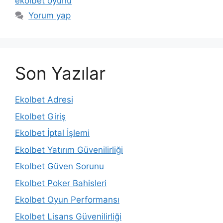
ekolbet oyunu
Yorum yap
Son Yazılar
Ekolbet Adresi
Ekolbet Giriş
Ekolbet İptal İşlemi
Ekolbet Yatırım Güvenilirliği
Ekolbet Güven Sorunu
Ekolbet Poker Bahisleri
Ekolbet Oyun Performansı
Ekolbet Lisans Güvenilirliği