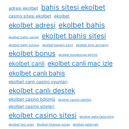
bahis sitesi ekolbet
adresi ekolbet
casino sitesi ekolbet
ekolbet
ekolbet bahis
ekolbet adresi
ekolbet bahis sitesi
ekolbet bahis seçimi
ekolbet bağlı kuruluş
ekolbet başarılı kayıt
ekolbet bilgi alışverişi
ekolbet bonus
ekolbet bundesliga eğitimi
ekolbet canli maç izle
ekolbet canli
ekolbet canlı bahis
ekolbet canlı casino oyunları
ekolbet canlı destek
ekolbet casino bölümü
ekolbet casino sektörü
ekolbet casino siteleri
ekolbet casino sitesi
ekolbet daha fazla bilgi
ekolbet faiz oranı
Ekolbet finansal güven
ekolbet galibiyeti