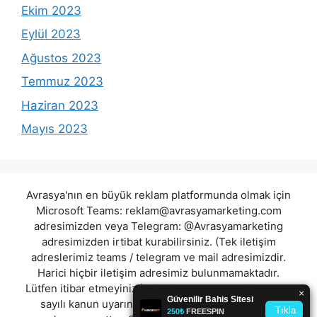
Ekim 2023
Eylül 2023
Ağustos 2023
Temmuz 2023
Haziran 2023
Mayıs 2023
Avrasya'nın en büyük reklam platformunda olmak için
Microsoft Teams:
reklam@avrasyamarketing.com
adresimizden veya Telegram: @Avrasyamarketing
adresimizden irtibat kurabilirsiniz. (Tek iletişim
adreslerimiz teams / telegram ve mail adresimizdir.
Harici hiçbir iletişim adresimiz bulunmamaktadır.
Lütfen itibar etmeyiniz.) Türkiye yasalarına göre 7258
sayılı kanun uyarınca yasa dışı bahis oynamanın