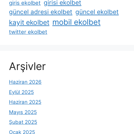
girisi ekolbet
giris ekolbet
güncel adresi ekolbet
güncel ekolbet
mobil ekolbet
kayit ekolbet
twitter ekolbet
Arşivler
Haziran 2026
Eylül 2025
Haziran 2025
Mayıs 2025
Şubat 2025
Ocak 2025