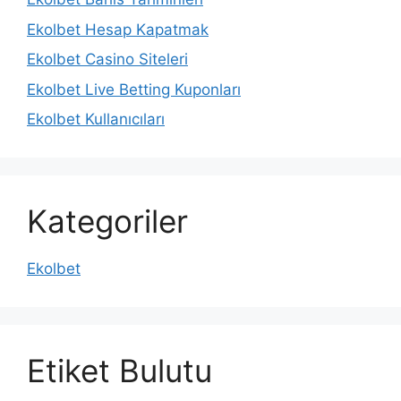
Ekolbet Hesap Kapatmak
Ekolbet Casino Siteleri
Ekolbet Live Betting Kuponları
Ekolbet Kullanıcıları
Kategoriler
Ekolbet
Etiket Bulutu