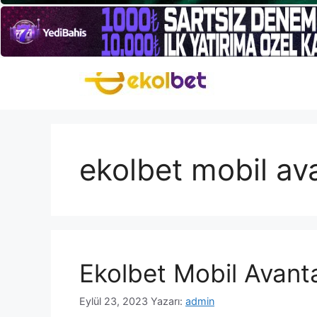
İçeriğe
atla
ekolbet mobil ava
Ekolbet Mobil Avanta
Eylül 23, 2023
Yazarı:
admin