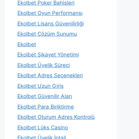
Ekolbet Poker Bahisleri
Ekolbet Oyun Performansı
Ekolbet Lisans Güvenilirliği
Ekolbet Çözüm Sunumu
Ekolbet
Ekolbet Şikayet Yönetimi
Ekolbet Üyelik Süreci
Ekolbet Adres Seçenekleri
Ekolbet Uzun Giriş
Ekolbet Güvenilir Alan
Ekolbet Para Biriktirme
Ekolbet Oturum Adres Kontrolü
Ekolbet Lüks Casino
Ekolbet Üyelik İptali