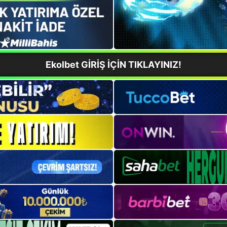
Ekolbet GİRİŞ İÇİN TIKLAYINIZ!