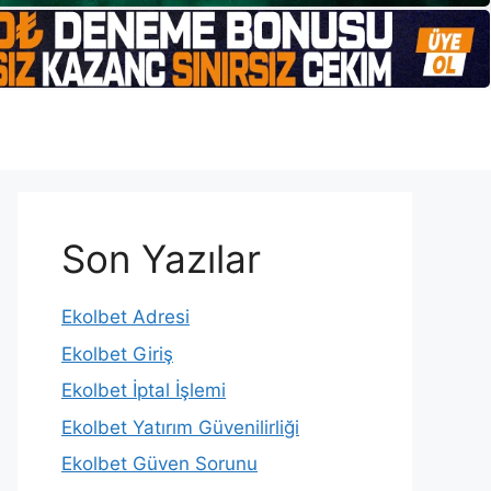
Son Yazılar
Ekolbet Adresi
Ekolbet Giriş
Ekolbet İptal İşlemi
Ekolbet Yatırım Güvenilirliği
Ekolbet Güven Sorunu