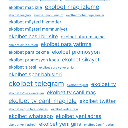
ekolbet maç izleme
ekolbet maç izle
ekolbet maçları
ekolbet mobil erişim
ekolbet mobil uygulamalar
ekolbet müşteri hizmetleri
ekolbet müşteri memnuniyeti
ekolbet nasil bir site
ekolbet oturum açma
ekolbet para yatirma
ekolbet oyun siteleri
ekolbet promosyon
ekolbet para çekme
ekolbet sikayet
ekolbet promosyon kodu
ekolbet sitesi
ekolbet soru ve yorumlar
ekolbet spor bahisleri
ekolbet telegram
ekolbet tv
ekolbet telgraf
ekolbet tv canli maç
ekolbet tv'nin avantajları
ekolbet tv canli maç izle
ekolbet twitter
ekolbet uygun fiyat ödülleri
ekolbet web sitesi
ekolbet whatsapp
ekolbet yeni adres
ekolbet yeni giris
ekolbet yeni adresi
ekolbet özel fırsatlar