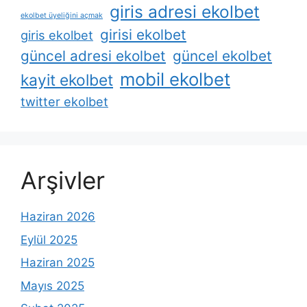
giris adresi ekolbet
ekolbet üyeliğini açmak
girisi ekolbet
giris ekolbet
güncel adresi ekolbet
güncel ekolbet
mobil ekolbet
kayit ekolbet
twitter ekolbet
Arşivler
Haziran 2026
Eylül 2025
Haziran 2025
Mayıs 2025