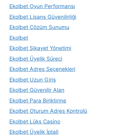
Ekolbet Oyun Performansı
Ekolbet Lisans Güvenilirliği
Ekolbet Çözüm Sunumu
Ekolbet
Ekolbet Şikayet Yönetimi
Ekolbet Üyelik Süreci
Ekolbet Adres Seçenekleri
Ekolbet Uzun Giriş
Ekolbet Güvenilir Alan
Ekolbet Para Biriktirme
Ekolbet Oturum Adres Kontrolü
Ekolbet Lüks Casino
Ekolbet Üyelik İptali