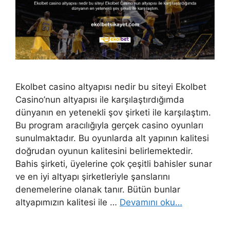
Ekolbet casino altyapısı nedir bu siteyi Ekolbet
Casino’nun altyapısı ile karşılaştırdığımda
dünyanın en yetenekli şov şirketi ile karşılaştım.
Bu program aracılığıyla gerçek casino oyunları
sunulmaktadır. Bu oyunlarda alt yapının kalitesi
doğrudan oyunun kalitesini belirlemektedir.
Bahis şirketi, üyelerine çok çeşitli bahisler sunar
ve en iyi altyapı şirketleriyle şanslarını
denemelerine olanak tanır. Bütün bunlar
altyapımızın kalitesi ile …
Devamını oku…