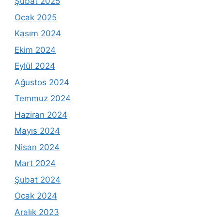
Şubat 2025
Ocak 2025
Kasım 2024
Ekim 2024
Eylül 2024
Ağustos 2024
Temmuz 2024
Haziran 2024
Mayıs 2024
Nisan 2024
Mart 2024
Şubat 2024
Ocak 2024
Aralık 2023