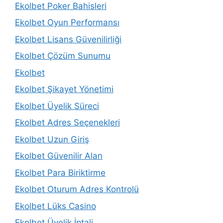
Ekolbet Poker Bahisleri
Ekolbet Oyun Performansı
Ekolbet Lisans Güvenilirliği
Ekolbet Çözüm Sunumu
Ekolbet
Ekolbet Şikayet Yönetimi
Ekolbet Üyelik Süreci
Ekolbet Adres Seçenekleri
Ekolbet Uzun Giriş
Ekolbet Güvenilir Alan
Ekolbet Para Biriktirme
Ekolbet Oturum Adres Kontrolü
Ekolbet Lüks Casino
Ekolbet Üyelik İptali