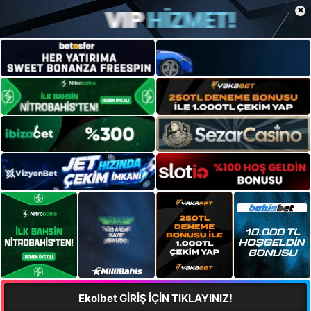
×
Ekolbet GİRİŞ İÇİN TIKLAYINIZ!