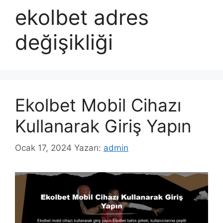
ekolbet adres
değişikliği
Ekolbet Mobil Cihazı
Kullanarak Giriş Yapın
Ocak 17, 2024
Yazarı:
admin