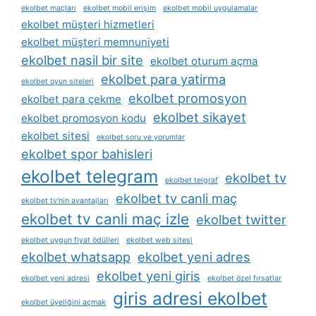
ekolbet maçları
ekolbet mobil erişim
ekolbet mobil uygulamalar
ekolbet müşteri hizmetleri
ekolbet müşteri memnuniyeti
ekolbet nasil bir site
ekolbet oturum açma
ekolbet para yatirma
ekolbet oyun siteleri
ekolbet promosyon
ekolbet para çekme
ekolbet sikayet
ekolbet promosyon kodu
ekolbet sitesi
ekolbet soru ve yorumlar
ekolbet spor bahisleri
ekolbet telegram
ekolbet tv
ekolbet telgraf
ekolbet tv canli maç
ekolbet tv'nin avantajları
ekolbet tv canli maç izle
ekolbet twitter
ekolbet uygun fiyat ödülleri
ekolbet web sitesi
ekolbet whatsapp
ekolbet yeni adres
ekolbet yeni giris
ekolbet yeni adresi
ekolbet özel fırsatlar
giris adresi ekolbet
ekolbet üyeliğini açmak