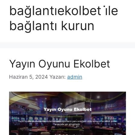
bağlantıekolbet i̇le
bağlantı kurun
Yayın Oyunu Ekolbet
Haziran 5, 2024
Yazarı:
admin