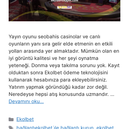
Yayın oyunu seobahis casinolar ve canlı
oyunların yanı sıra gelir elde etmenin en etkili
yolları arasında yer almaktadır. Mümkün olan en
iyi görüntü kalitesi ve her şeyi oynatma
yeteneği. Donma veya takılma sorunu yok. Kayıt
olduktan sonra Ekolbet ödeme teknolojisini
kullanarak hesabınıza para ekleyebilirsiniz.
Yatırım yapmak göründüğü kadar zor değil.
Neredeyse hepsi atış konusunda uzmandır. …
Devamını oku…
Kategoriler
Ekolbet
Etiketler
bağlantıekolbet i̇le bağlantı kurun
,
ekolbet