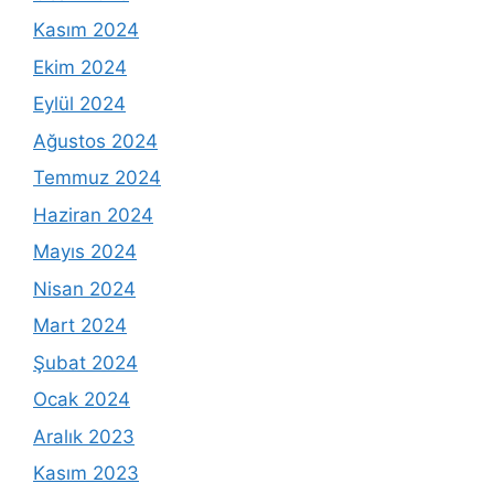
Kasım 2024
Ekim 2024
Eylül 2024
Ağustos 2024
Temmuz 2024
Haziran 2024
Mayıs 2024
Nisan 2024
Mart 2024
Şubat 2024
Ocak 2024
Aralık 2023
Kasım 2023