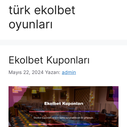
türk ekolbet
oyunları
Ekolbet Kuponları
Mayıs 22, 2024
Yazarı:
admin