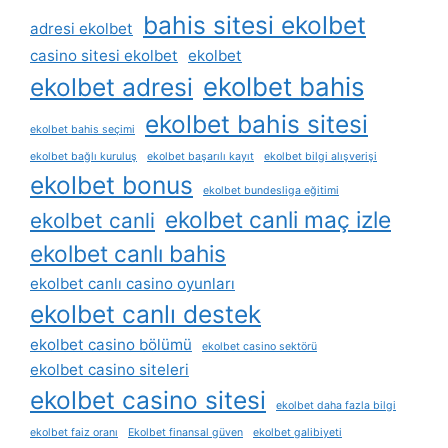
bahis sitesi ekolbet
adresi ekolbet
casino sitesi ekolbet
ekolbet
ekolbet bahis
ekolbet adresi
ekolbet bahis sitesi
ekolbet bahis seçimi
ekolbet bağlı kuruluş
ekolbet başarılı kayıt
ekolbet bilgi alışverişi
ekolbet bonus
ekolbet bundesliga eğitimi
ekolbet canli maç izle
ekolbet canli
ekolbet canlı bahis
ekolbet canlı casino oyunları
ekolbet canlı destek
ekolbet casino bölümü
ekolbet casino sektörü
ekolbet casino siteleri
ekolbet casino sitesi
ekolbet daha fazla bilgi
ekolbet faiz oranı
Ekolbet finansal güven
ekolbet galibiyeti