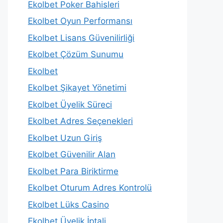
Ekolbet Poker Bahisleri
Ekolbet Oyun Performansı
Ekolbet Lisans Güvenilirliği
Ekolbet Çözüm Sunumu
Ekolbet
Ekolbet Şikayet Yönetimi
Ekolbet Üyelik Süreci
Ekolbet Adres Seçenekleri
Ekolbet Uzun Giriş
Ekolbet Güvenilir Alan
Ekolbet Para Biriktirme
Ekolbet Oturum Adres Kontrolü
Ekolbet Lüks Casino
Ekolbet Üyelik İptali