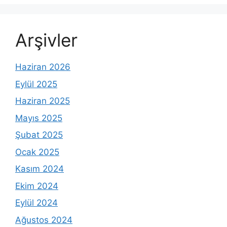
Arşivler
Haziran 2026
Eylül 2025
Haziran 2025
Mayıs 2025
Şubat 2025
Ocak 2025
Kasım 2024
Ekim 2024
Eylül 2024
Ağustos 2024