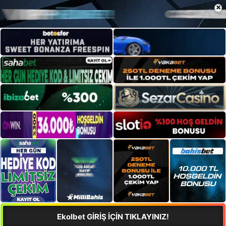
×
Ekolbet GİRİŞ İÇİN TIKLAYINIZ!