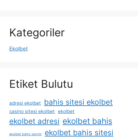
Kategoriler
Ekolbet
Etiket Bulutu
bahis sitesi ekolbet
adresi ekolbet
casino sitesi ekolbet
ekolbet
ekolbet bahis
ekolbet adresi
ekolbet bahis sitesi
ekolbet bahis seçimi