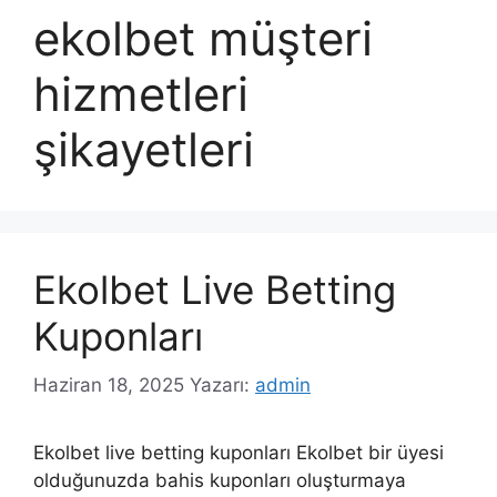
ekolbet müşteri
hizmetleri
şikayetleri
Ekolbet Live Betting
Kuponları
Haziran 18, 2025
Yazarı:
admin
Ekolbet live betting kuponları Ekolbet bir üyesi
olduğunuzda bahis kuponları oluşturmaya