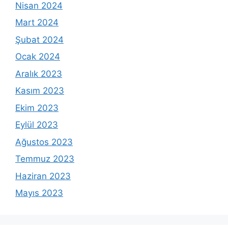
Nisan 2024
Mart 2024
Şubat 2024
Ocak 2024
Aralık 2023
Kasım 2023
Ekim 2023
Eylül 2023
Ağustos 2023
Temmuz 2023
Haziran 2023
Mayıs 2023