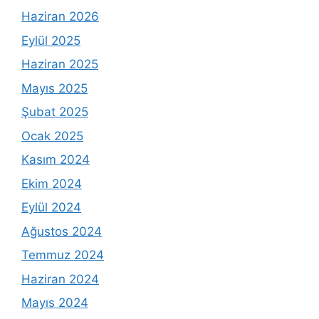
Haziran 2026
Eylül 2025
Haziran 2025
Mayıs 2025
Şubat 2025
Ocak 2025
Kasım 2024
Ekim 2024
Eylül 2024
Ağustos 2024
Temmuz 2024
Haziran 2024
Mayıs 2024