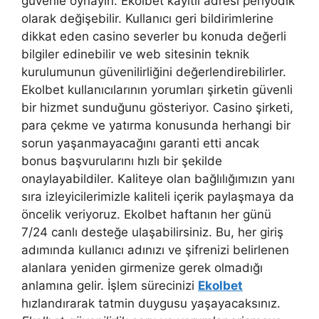
güvenle oynayın. Ekolbet kayıtlı adresi periyodik
olarak değişebilir. Kullanıcı geri bildirimlerine
dikkat eden casino severler bu konuda değerli
bilgiler edinebilir ve web sitesinin teknik
kurulumunun güvenilirliğini değerlendirebilirler.
Ekolbet kullanıcılarının yorumları şirketin güvenli
bir hizmet sunduğunu gösteriyor. Casino şirketi,
para çekme ve yatırma konusunda herhangi bir
sorun yaşanmayacağını garanti etti ancak
bonus başvurularını hızlı bir şekilde
onaylayabildiler. Kaliteye olan bağlılığımızın yanı
sıra izleyicilerimizle kaliteli içerik paylaşmaya da
öncelik veriyoruz. Ekolbet haftanın her günü
7/24 canlı desteğe ulaşabilirsiniz. Bu, her giriş
adımında kullanıcı adınızı ve şifrenizi belirlenen
alanlara yeniden girmenize gerek olmadığı
anlamına gelir. İşlem sürecinizi
Ekolbet
hızlandırarak tatmin duygusu yaşayacaksınız.