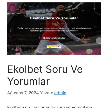
Ekolbet Soru Ve
Yorumlar
Ağustos 7, 2024
Yazarı:
admin
Ekolbet soru ve yorumlar soru ve yorumların