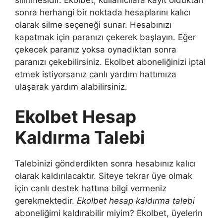
silinmesidir. Ekolbet, kullanıcılara kayıt olduktan
sonra herhangi bir noktada hesaplarını kalıcı
olarak silme seçeneği sunar. Hesabınızı
kapatmak için paranızı çekerek başlayın. Eğer
çekecek paranız yoksa oynadıktan sonra
paranızı çekebilirsiniz. Ekolbet aboneliğinizi iptal
etmek istiyorsanız canlı yardım hattımıza
ulaşarak yardım alabilirsiniz.
Ekolbet Hesap
Kaldırma Talebi
Talebinizi gönderdikten sonra hesabınız kalıcı
olarak kaldırılacaktır. Siteye tekrar üye olmak
için canlı destek hattına bilgi vermeniz
gerekmektedir.
Ekolbet hesap kaldırma talebi
aboneliğimi kaldırabilir miyim? Ekolbet, üyelerin