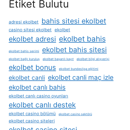
Etiket Bulutu
bahis sitesi ekolbet
adresi ekolbet
casino sitesi ekolbet
ekolbet
ekolbet bahis
ekolbet adresi
ekolbet bahis sitesi
ekolbet bahis seçimi
ekolbet bağlı kuruluş
ekolbet başarılı kayıt
ekolbet bilgi alışverişi
ekolbet bonus
ekolbet bundesliga eğitimi
ekolbet canli maç izle
ekolbet canli
ekolbet canlı bahis
ekolbet canlı casino oyunları
ekolbet canlı destek
ekolbet casino bölümü
ekolbet casino sektörü
ekolbet casino siteleri
ekolbet casino sitesi