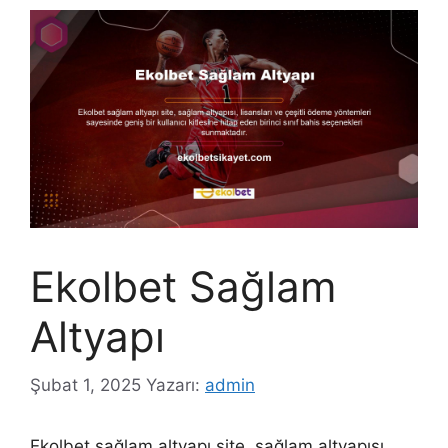
Ekolbet Sağlam
Altyapı
Şubat 1, 2025
Yazarı:
admin
Ekolbet sağlam altyapı site, sağlam altyapısı,