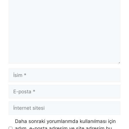
Yorum
İsim
E-
posta
İnternet
sitesi
Daha sonraki yorumlarımda kullanılması için
adım, e-posta adresim ve site adresim bu