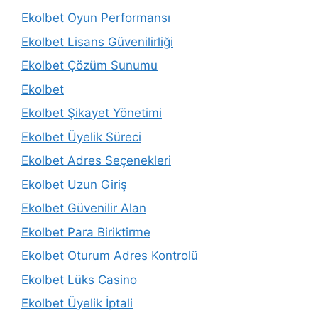
Ekolbet Oyun Performansı
Ekolbet Lisans Güvenilirliği
Ekolbet Çözüm Sunumu
Ekolbet
Ekolbet Şikayet Yönetimi
Ekolbet Üyelik Süreci
Ekolbet Adres Seçenekleri
Ekolbet Uzun Giriş
Ekolbet Güvenilir Alan
Ekolbet Para Biriktirme
Ekolbet Oturum Adres Kontrolü
Ekolbet Lüks Casino
Ekolbet Üyelik İptali