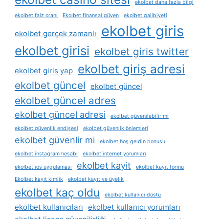
ekolbet daha fazla bilgi
ekolbet faiz oranı
Ekolbet finansal güven
ekolbet galibiyeti
ekolbet giris
ekolbet gerçek zamanlı
ekolbet girisi
ekolbet giris twitter
ekolbet giriş adresi
ekolbet giris yap
ekolbet güncel
ekolbet güncel
ekolbet güncel adres
ekolbet güncel adresi
ekolbet güvenilebilir mi
ekolbet güvenlik endişesi
ekolbet güvenlik önlemleri
ekolbet güvenlir mi
ekolbet hoş geldin bonusu
ekolbet instagram hesabı
ekolbet i̇nternet yorumları
ekolbet kayit
ekolbet i̇os uygulaması
ekolbet kayıt formu
Ekolbet kayıt kimlik
ekolbet kayıt ve üyelik
ekolbet kaç oldu
ekolbet kullanıcı dostu
ekolbet kullanıcıları
ekolbet kullanıcı yorumları