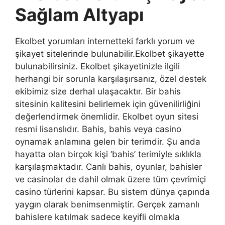
Sağlam Altyapı
Ekolbet yorumları internetteki farklı yorum ve
şikayet sitelerinde bulunabilir.Ekolbet şikayette
bulunabilirsiniz. Ekolbet şikayetinizle ilgili
herhangi bir sorunla karşılaşırsanız, özel destek
ekibimiz size derhal ulaşacaktır. Bir bahis
sitesinin kalitesini belirlemek için güvenilirliğini
değerlendirmek önemlidir. Ekolbet oyun sitesi
resmi lisanslıdır. Bahis, bahis veya casino
oynamak anlamına gelen bir terimdir. Şu anda
hayatta olan birçok kişi ‘bahis’ terimiyle sıklıkla
karşılaşmaktadır. Canlı bahis, oyunlar, bahisler
ve casinolar de dahil olmak üzere tüm çevrimiçi
casino türlerini kapsar. Bu sistem dünya çapında
yaygın olarak benimsenmiştir. Gerçek zamanlı
bahislere katılmak sadece keyifli olmakla