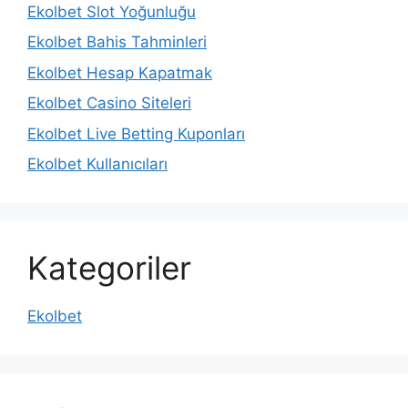
Ekolbet Slot Yoğunluğu
Ekolbet Bahis Tahminleri
Ekolbet Hesap Kapatmak
Ekolbet Casino Siteleri
Ekolbet Live Betting Kuponları
Ekolbet Kullanıcıları
Kategoriler
Ekolbet