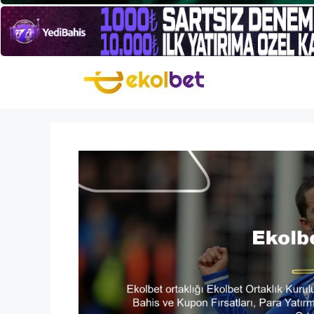
İçeriğe
atla