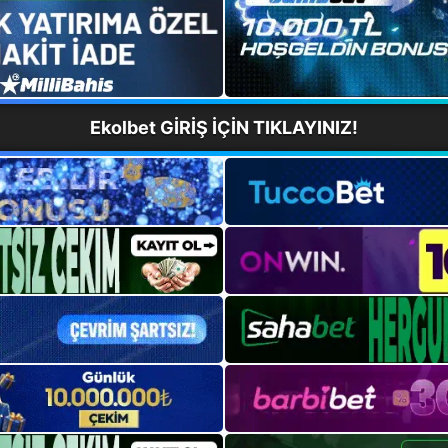
Ekolbet GİRİŞ İÇİN TIKLAYINIZ!