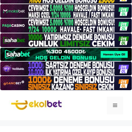
İçeriğe
atla
Menü