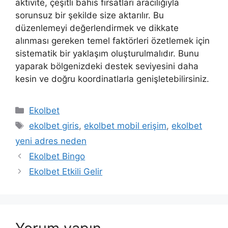
aktivite, çeşitli bahis fırsatları aracılığıyla
sorunsuz bir şekilde size aktarılır. Bu
düzenlemeyi değerlendirmek ve dikkate
alınması gereken temel faktörleri özetlemek için
sistematik bir yaklaşım oluşturulmalıdır. Bunu
yaparak bölgenizdeki destek seviyesini daha
kesin ve doğru koordinatlarla genişletebilirsiniz.
Kategoriler
Ekolbet
Etiketler
ekolbet giris
,
ekolbet mobil erişim
,
ekolbet
yeni adres neden
Ekolbet Bingo
Ekolbet Etkili Gelir