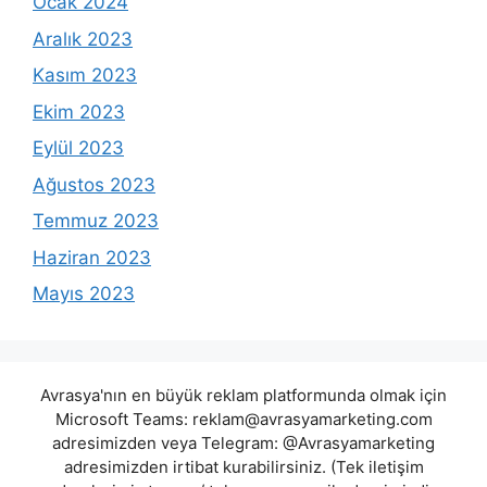
Ocak 2024
Aralık 2023
Kasım 2023
Ekim 2023
Eylül 2023
Ağustos 2023
Temmuz 2023
Haziran 2023
Mayıs 2023
Avrasya'nın en büyük reklam platformunda olmak için
Microsoft Teams:
reklam@avrasyamarketing.com
adresimizden veya Telegram: @Avrasyamarketing
adresimizden irtibat kurabilirsiniz. (Tek iletişim