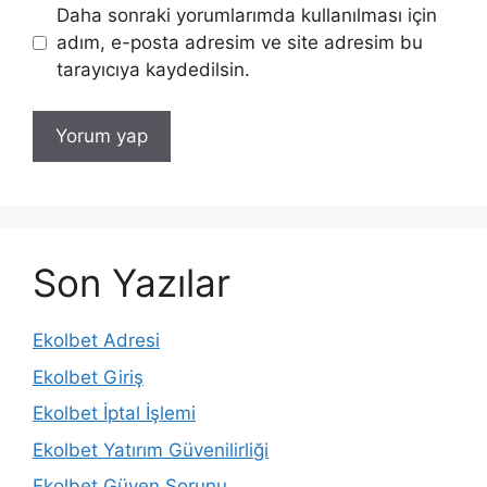
Daha sonraki yorumlarımda kullanılması için
adım, e-posta adresim ve site adresim bu
tarayıcıya kaydedilsin.
Son Yazılar
Ekolbet Adresi
Ekolbet Giriş
Ekolbet İptal İşlemi
Ekolbet Yatırım Güvenilirliği
Ekolbet Güven Sorunu