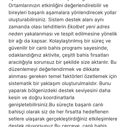
Ortamlarınızın etkinliğini değerlendirebilir ve
bireyleri başarılı aşamalara yönlendirecek yollar
oluşturabilirsiniz. Sistem destek alanı aynı
zamanda olası tehditlerin
Ekolbet yeni adres
neden
yakalanması ve tespit edilmesine yönelik
bir ağı da kapsar. Kolaylaştırılmış bir süreç ve
güvenilir bir canlı bahis programı sayesinde,
odaklandığınız aktivite, çeşitli bahis fırsatları
aracılığıyla sorunsuz bir şekilde size aktarılır. Bu
düzenlemeyi değerlendirmek ve dikkate
alınması gereken temel faktörleri özetlemek için
sistematik bir yaklaşım oluşturulmalıdır. Bunu
yaparak bölgenizdeki destek seviyesini daha
kesin ve doğru koordinatlarla
genişletebilirsiniz.Bu süreçte başarılı canlı
bahisçi olarak siz de her fırsatta hedeflenen
setlere ulaşarak gerçekleştirdiğiniz etkileşimlere
destek oluyorsunuz.Bu çerçeve, canlı bahis