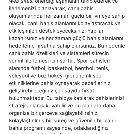
web sitesi
önerdiği aşamaları takip ederek ve
ilerlemenizi planlayarak, canlı bahis
oluşumlarında her zaman güçlü bir ivmeye sahip
olacak, canlı bahis alanlarını kolaylaştıracak ve
etkileşimleri destekleyeceksiniz. Yapılar
kazanırsınız ve her zaman güçlü bahis alanlarını
hedefleme fırsatına sahip olursunuz. Bu nedenle
canlı bahis özellikleri ve sistemleri sürecin
verimli ilerlemesi için şarttır. Spor bahisleri
alanında futbol, ​​basketbol, ​​hentbol, ​​tenis,
voleybol ve buz hokeyi gibi önemli spor
etkinliklerine bahis oynayarak becerilerinizi
geliştirebileceğiniz çok sayıda fırsat
bulunmaktadır. Bu tabloya katılarak bahislerinizi
stratejik olarak koyabilir ve bu planlara daha
organize bir çerçeve sağlayabilirsiniz.
Kolaylaştırılmış bir süreç ve güvenilir bir canlı
bahis programı sayesinde, odaklandığınız