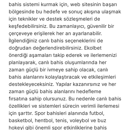
bahis sistemi kurmak için, web sitesinin başarı
bölgesinde bu hedefe ve sonuç akışına ulaşmak
için teknikler ve destek sözleşmeleri de
keşfedebilirsiniz. Bu zamanlayıcı, güvenilir bir
çerçeveye erişilerek her an ayarlanabilir.
İlgilendiğiniz canlı bahis seçeneklerini de
doğrudan değerlendirebilirsiniz. Ekolbet
önerdiği aşamaları takip ederek ve ilerlemenizi
planlayarak, canlı bahis oluşumlarında her
zaman güçlü bir ivmeye sahip olacak, canlı
bahis alanlarını kolaylaştıracak ve etkileşimleri
destekleyeceksiniz. Yapılar kazanırsınız ve her
zaman güçlü bahis alanlarını hedefleme
fırsatına sahip olursunuz. Bu nedenle canlı bahis
özellikleri ve sistemleri sürecin verimli ilerlemesi
için şarttır. Spor bahisleri alanında futbol, ​​
basketbol, ​​hentbol, ​​tenis, voleybol ve buz
hokeyi gibi önemli spor etkinliklerine bahis