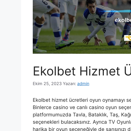
Ekolbet Hizmet Ü
Ekim 25, 2023
Yazarı:
admin
Ekolbet hizmet ücretleri oyun oynamayı sev
Binlerce casino ve canlı casino oyun seç
platformumuzda Tavla, Bataklık, Taş, Kağıt
seçenekleri bulacaksınız. Ayrıca TV Oyunl
harika bir oyun seçeneğiyle de şansınızı de