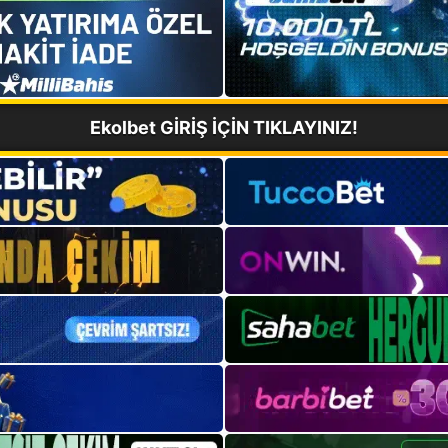
Ekolbet GİRİŞ İÇİN TIKLAYINIZ!