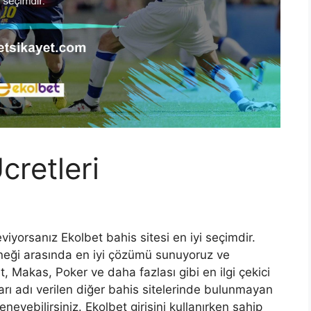
cretleri
iyorsanız Ekolbet bahis sitesi en iyi seçimdir.
eneği arasında en iyi çözümü sunuyoruz ve
, Makas, Poker ve daha fazlası gibi en ilgi çekici
arı adı verilen diğer bahis sitelerinde bulunmayan
neyebilirsiniz. Ekolbet girişini kullanırken sahip