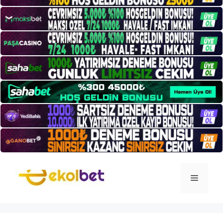
İçeriğe
atla
Menü