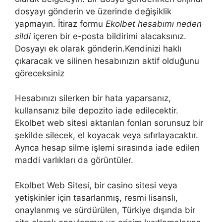
dosyayı gönderin ve üzerinde değişiklik
yapmayın. İtiraz formu
Ekolbet hesabımı neden
sildi
içeren bir e-posta bildirimi alacaksınız.
Dosyayı ek olarak gönderin.Kendinizi haklı
çıkaracak ve silinen hesabınızın aktif olduğunu
göreceksiniz
Hesabınızı silerken bir hata yaparsanız,
kullansanız bile depozito iade edilecektir.
Ekolbet web sitesi aktarılan fonları sorunsuz bir
şekilde silecek, el koyacak veya sıfırlayacaktır.
Ayrıca hesap silme işlemi sırasında iade edilen
maddi varlıkları da görüntüler.
Ekolbet Web Sitesi, bir casino sitesi veya
yetişkinler için tasarlanmış, resmi lisanslı,
onaylanmış ve sürdürülen, Türkiye dışında bir