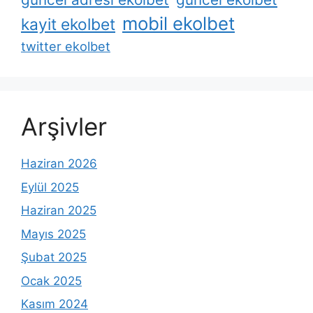
mobil ekolbet
kayit ekolbet
twitter ekolbet
Arşivler
Haziran 2026
Eylül 2025
Haziran 2025
Mayıs 2025
Şubat 2025
Ocak 2025
Kasım 2024