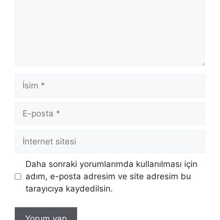
İsim
E-
posta
İnternet
sitesi
Daha sonraki yorumlarımda kullanılması için
adım, e-posta adresim ve site adresim bu
tarayıcıya kaydedilsin.