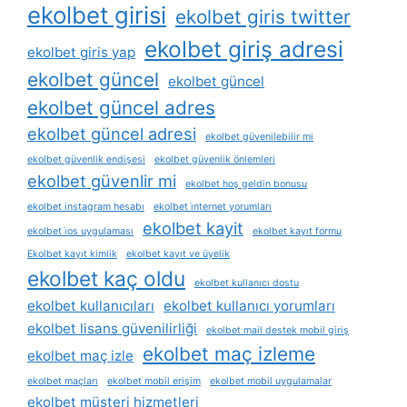
ekolbet girisi
ekolbet giris twitter
ekolbet giriş adresi
ekolbet giris yap
ekolbet güncel
ekolbet güncel
ekolbet güncel adres
ekolbet güncel adresi
ekolbet güvenilebilir mi
ekolbet güvenlik endişesi
ekolbet güvenlik önlemleri
ekolbet güvenlir mi
ekolbet hoş geldin bonusu
ekolbet instagram hesabı
ekolbet i̇nternet yorumları
ekolbet kayit
ekolbet i̇os uygulaması
ekolbet kayıt formu
Ekolbet kayıt kimlik
ekolbet kayıt ve üyelik
ekolbet kaç oldu
ekolbet kullanıcı dostu
ekolbet kullanıcıları
ekolbet kullanıcı yorumları
ekolbet lisans güvenilirliği
ekolbet mail destek mobil giriş
ekolbet maç izleme
ekolbet maç izle
ekolbet maçları
ekolbet mobil erişim
ekolbet mobil uygulamalar
ekolbet müşteri hizmetleri