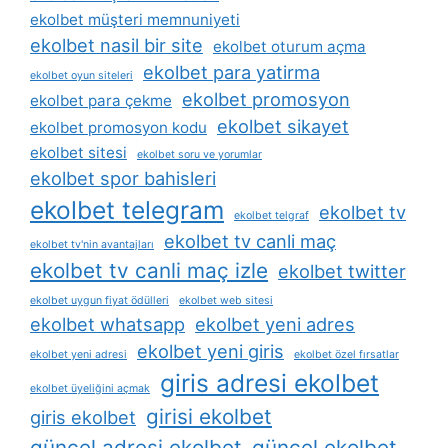
ekolbet müşteri memnuniyeti
ekolbet nasil bir site
ekolbet oturum açma
ekolbet para yatirma
ekolbet oyun siteleri
ekolbet promosyon
ekolbet para çekme
ekolbet sikayet
ekolbet promosyon kodu
ekolbet sitesi
ekolbet soru ve yorumlar
ekolbet spor bahisleri
ekolbet telegram
ekolbet tv
ekolbet telgraf
ekolbet tv canli maç
ekolbet tv'nin avantajları
ekolbet tv canli maç izle
ekolbet twitter
ekolbet uygun fiyat ödülleri
ekolbet web sitesi
ekolbet whatsapp
ekolbet yeni adres
ekolbet yeni giris
ekolbet yeni adresi
ekolbet özel fırsatlar
giris adresi ekolbet
ekolbet üyeliğini açmak
girisi ekolbet
giris ekolbet
güncel adresi ekolbet
güncel ekolbet