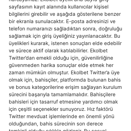
sayfasının kayıt alanında kullanıcılar kişisel
bilgilerini girebilir ve aşağıda gösterilene benzer
bir ekranla sunulacaktır. E-posta adresinizi ve
telefon numaranızı sağladıktan sonra, doğruluğu
sağlamak için giriş üyeliğiniz yayınlanacaktır. Bu
üyelikleri kurarak, istenen sonuçları elde edebilir
ve sürece aktif olarak katılabilirler. Ekolbet
Twitter’dan emekli olduğu için, güvenilirliğine
güvenmeden harika sonuçlar elde etmek her
zaman mümkün olmuştur. Ekolbet Twitter’a üye
olmak için, bahisçiler, platformda bulunan bahis
ve bonus kategorilerine erişim sağlayan kurulum
sürecini başarıyla tamamlamalıdır. Bahisçilere
bahisleri için tasarruf etmesine yardımcı olmak
için çeşitli seçenekler sunuyoruz. Hız faktörü
Twitter mevduat işlemlerinde en önemli yönü
olduğundan, bahis sürecinin son derece