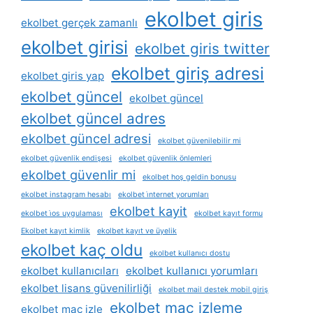
ekolbet giris
ekolbet gerçek zamanlı
ekolbet girisi
ekolbet giris twitter
ekolbet giriş adresi
ekolbet giris yap
ekolbet güncel
ekolbet güncel
ekolbet güncel adres
ekolbet güncel adresi
ekolbet güvenilebilir mi
ekolbet güvenlik endişesi
ekolbet güvenlik önlemleri
ekolbet güvenlir mi
ekolbet hoş geldin bonusu
ekolbet instagram hesabı
ekolbet i̇nternet yorumları
ekolbet kayit
ekolbet i̇os uygulaması
ekolbet kayıt formu
Ekolbet kayıt kimlik
ekolbet kayıt ve üyelik
ekolbet kaç oldu
ekolbet kullanıcı dostu
ekolbet kullanıcıları
ekolbet kullanıcı yorumları
ekolbet lisans güvenilirliği
ekolbet mail destek mobil giriş
ekolbet maç izleme
ekolbet maç izle