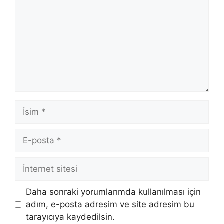
İsim
E-
posta
İnternet
sitesi
Daha sonraki yorumlarımda kullanılması için
adım, e-posta adresim ve site adresim bu
tarayıcıya kaydedilsin.