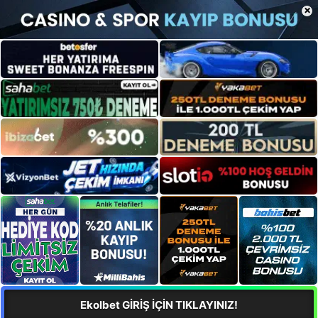
×
Ekolbet GİRİŞ İÇİN TIKLAYINIZ!