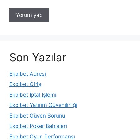
Son Yazılar
Ekolbet Adresi
Ekolbet Giriş
Ekolbet İptal İşlemi
Ekolbet Yatırım Güvenilirliği
Ekolbet Güven Sorunu
Ekolbet Poker Bahisleri
Ekolbet Oyun Performansı