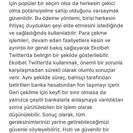
için popüler bir seçim olsa da herkesin çekici
olma potansiyeline sahip olduğunu varsaymak
güvenlidir. Bu ödeme yöntemi, birisi herkesin
ihtiyaç duydukları şeyi elde etmesini istediğinde
ve sağladığında kullanılabilir. Para çekme
işlemleri, devam eden faaliyetlere kesin ve
ayrıntılı bir genel bakış sağlayarak Ekolbet
Twitter’da belirgin bir şekilde gösterilebilir.
Ekolbet Twitter’da kullanmak, önemli bir sorunla
karşılaşmadan sürekli olarak olumlu sonuçlar
verir. Aynı şekilde süreç, bahisçi tarafından
belirtilen banka hesabından fon taşımayı içerir.
Geri çekilme için keyfi bir sınır olmasa da
yalnızca çeşitli bankalarla anlaşmaya varıldıktan
sonra yürütülebilen bir işlem olarak
düşünülebilir. Sonuç olarak, tüm
gereksinimlerinizi yerine getirebileceğimizi
güvenle söyleyebiliriz. Hızlı ve güvenilir bir