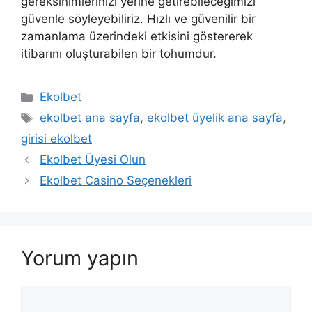
gereksinimlerinizi yerine getirebileceğimizi
güvenle söyleyebiliriz. Hızlı ve güvenilir bir
zamanlama üzerindeki etkisini göstererek
itibarını oluşturabilen bir tohumdur.
Kategoriler
Ekolbet
Etiketler
ekolbet ana sayfa
,
ekolbet üyelik ana sayfa
,
girisi ekolbet
Ekolbet Üyesi Olun
Ekolbet Casino Seçenekleri
Yorum yapın
Yorum