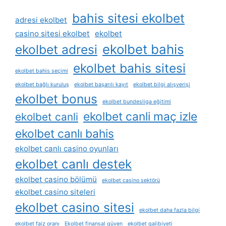
bahis sitesi ekolbet
adresi ekolbet
casino sitesi ekolbet
ekolbet
ekolbet bahis
ekolbet adresi
ekolbet bahis sitesi
ekolbet bahis seçimi
ekolbet bağlı kuruluş
ekolbet başarılı kayıt
ekolbet bilgi alışverişi
ekolbet bonus
ekolbet bundesliga eğitimi
ekolbet canli maç izle
ekolbet canli
ekolbet canlı bahis
ekolbet canlı casino oyunları
ekolbet canlı destek
ekolbet casino bölümü
ekolbet casino sektörü
ekolbet casino siteleri
ekolbet casino sitesi
ekolbet daha fazla bilgi
ekolbet faiz oranı
Ekolbet finansal güven
ekolbet galibiyeti