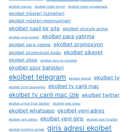
ekolbet maçları
ekolbet mobil erişim
ekolbet mobil uygulamalar
ekolbet müşteri hizmetleri
ekolbet müşteri memnuniyeti
ekolbet nasil bir site
ekolbet oturum açma
ekolbet para yatirma
ekolbet oyun siteleri
ekolbet promosyon
ekolbet para çekme
ekolbet sikayet
ekolbet promosyon kodu
ekolbet sitesi
ekolbet soru ve yorumlar
ekolbet spor bahisleri
ekolbet telegram
ekolbet tv
ekolbet telgraf
ekolbet tv canli maç
ekolbet tv'nin avantajları
ekolbet tv canli maç izle
ekolbet twitter
ekolbet uygun fiyat ödülleri
ekolbet web sitesi
ekolbet whatsapp
ekolbet yeni adres
ekolbet yeni giris
ekolbet yeni adresi
ekolbet özel fırsatlar
giris adresi ekolbet
ekolbet üyeliğini açmak