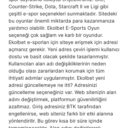
Counter-Strike, Dota, Starcraft II ve Ligi gibi
çeşitli e-spor seçenekleri sunmaktadır. Sitedeki
bu oyunlar önemli miktarda para kazanmanıza
yardımcı olabilir. Ekolbet E-Sports Oyun
seçeneği çok sağlam ve karlı bir oyundur.
Ekolbet e-sporları için siteye erişmek için adresi
açmanız gerekir. Yeni adres çeviri işlemi kullanıcı
dostu ve basit olacak şekilde tasarlanmıştır.
Kullanıcıları alan adı değişikliklerinin neden
olduğu olası zararlardan korumak için tüm
ihtiyati adımlar uygulanmıştır. Ekolbet yeni
adresi güncellemeye ne itti? Adresinizi
güncelleme seçeneğiniz var. Web sitenizin alan
adını değiştirmek, platformun güvenilirliğini
azaltmaz. Giriş adresiniz BTK tarafından
engellenirse, web siteniz farklı bir etki alanına
yönlendirilir. Bu görev kısa bir süre içinde